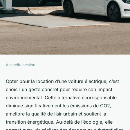
Accueil
›
Location
LOCATION
Louer une voiture électrique :
Opter pour la location d’une voiture électrique, c’est
choisir un geste concret pour réduire son impact
5 raisons de faire le choix
environnemental. Cette alternative écoresponsable
écoresponsable
diminue significativement les émissions de CO2,
améliore la qualité de l’air urbain et soutient la
Théo
•
7 octobre 2025
•
6 min de lecture
transition énergétique. Au-delà de l’écologie, elle