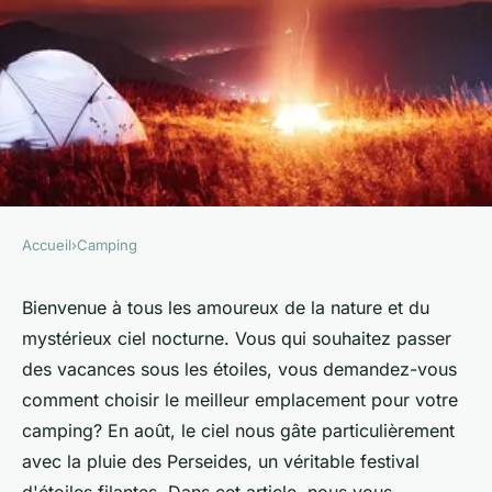
Accueil
›
Camping
CAMPING
Comment choisir un
Bienvenue à tous les amoureux de la nature et du
mystérieux ciel nocturne. Vous qui souhaitez passer
emplacement de camping
des vacances sous les étoiles, vous demandez-vous
pour observer les étoiles
comment choisir le meilleur emplacement pour votre
filantes en août?
camping? En août, le ciel nous gâte particulièrement
avec la pluie des Perseides, un véritable festival
Théo
•
27 juin 2024
•
6 min de lecture